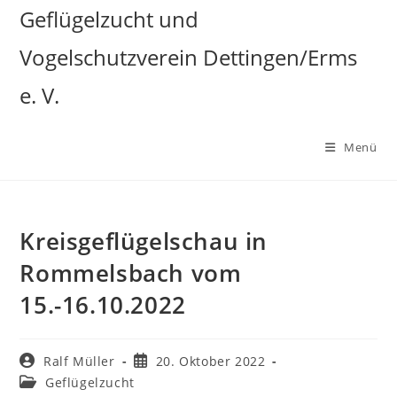
Zum
Geflügelzucht und
Inhalt
Vogelschutzverein Dettingen/Erms
springen
e. V.
Menü
Kreisgeflügelschau in
Rommelsbach vom
15.-16.10.2022
Beitrags-
Beitrag
Ralf Müller
20. Oktober 2022
Autor:
veröffentlicht:
Beitrags-
Geflügelzucht