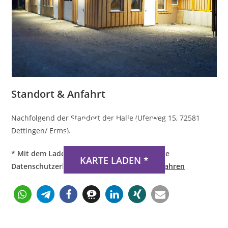
Standort & Anfahrt
Nachfolgend der Standort der Halle (Uferweg 15, 72581
DSGVO MAP
Dettingen/ Erms).
Präsentiert von
exovia webdesign
* Mit dem Laden der Karte akzeptierst du die
KARTE LADEN *
Datenschutzerklärung von Google.
Mehr erfahren