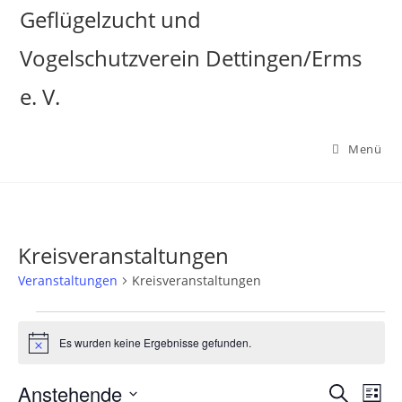
Zum
Geflügelzucht und
Inhalt
Vogelschutzverein Dettingen/Erms
springen
e. V.
Menü
Kreisveranstaltungen
Veranstaltungen
Kreisveranstaltungen
Veranstaltungen
Es wurden keine Ergebnisse gefunden.
H
i
n
Anstehende
V
V
S
w