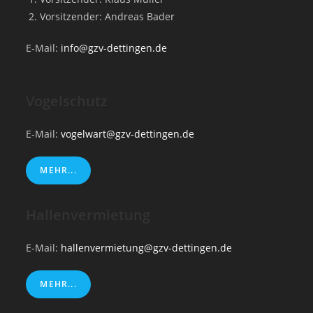
t
c
Vorsitzender: Andreas Bader
e
h
n
E-Mail:
info@gzv-dettingen.de
e
-
u
N
n
a
Vogelschutz
d
v
A
i
E-Mail:
vogelwart@gzv-dettingen.de
n
g
s
a
MEHR...
t
i
i
c
Hallenvermietung
o
h
n
t
E-Mail:
hallenvermietung@gzv-dettingen.de
e
n
MEHR...
,